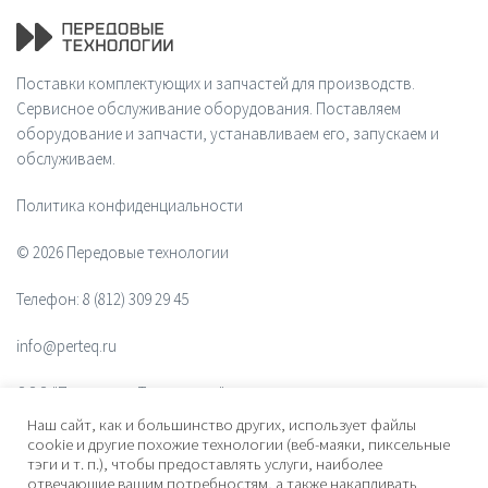
Поставки комплектующих и запчастей для производств.
Сервисное обслуживание оборудования. Поставляем
оборудование и запчасти, устанавливаем его, запускаем и
обслуживаем.
Политика конфиденциальности
© 2026 Передовые технологии
Телефон:
8 (812) 309 29 45
info@perteq.ru
ООО "Передовые Технологии"
Наш сайт, как и большинство других, использует файлы
ОГРН 1117847072628
cookie и другие похожие технологии (веб-маяки, пиксельные
тэги и т. п.), чтобы предоставлять услуги, наиболее
отвечающие вашим потребностям, а также накапливать
Почтовый индекс 196006