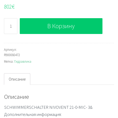
802
€
Количество
В Корзину
Bosch
Rexroth
R900080472
Артикул:
R900080472
Метка:
Гидравлика
Описание
Описание
SCHWIMMERSCHALTER NIVOVENT 21-0-MIC- 3&
Дополнительная информация: