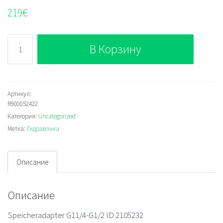
219
€
Количество
В Корзину
Bosch
Rexroth
R900052422
Артикул:
R900052422
Категория:
Uncategorized
Метка:
Гидравлика
Описание
Описание
Speicheradapter G11/4-G1/2 ID 2105232