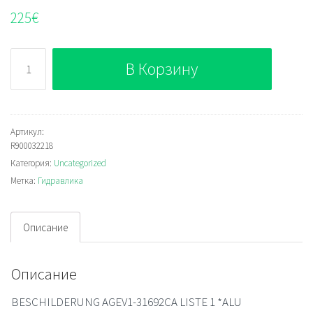
225
€
Количество
В Корзину
Bosch
Rexroth
R900032218
Артикул:
R900032218
Категория:
Uncategorized
Метка:
Гидравлика
Описание
Описание
BESCHILDERUNG AGEV1-31692CA LISTE 1 *ALU