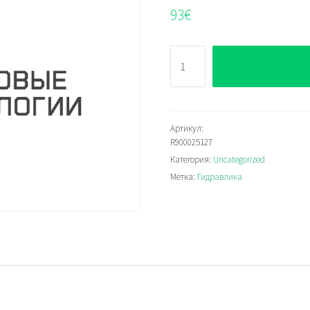
93
€
Количество
Bosch
Rexroth
R900025127
Артикул:
R900025127
Категория:
Uncategorized
Метка:
Гидравлика