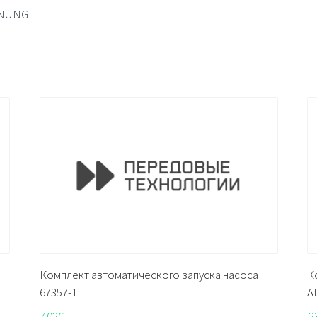
HNUNG
Комплект автоматического запуска насоса
К
67357-1
A
402
€
2