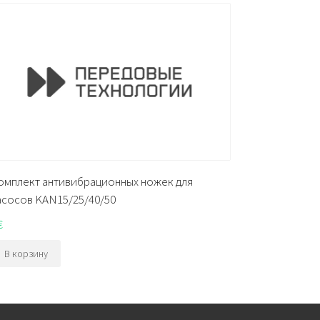
омплект антивибрационных ножек для
асосов KAN15/25/40/50
€
В корзину