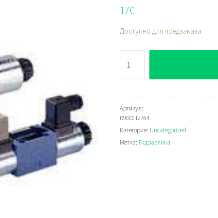
17
€
Доступно для предзаказа
Количество
Bosch
Rexroth
R900012764
Артикул:
R900012764
Категория:
Uncategorized
Метка:
Гидравлика