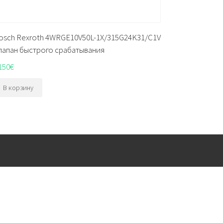
osch Rexroth 4WRGE10V50L-1X/315G24K31/C1V
лапан быстрого срабатывания
150
€
В корзину