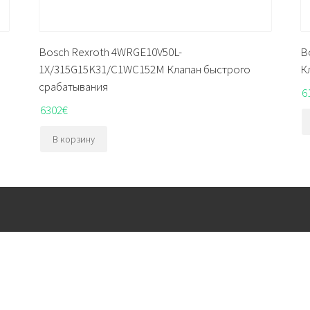
Bosch Rexroth 4WRGE10V50L-
B
1X/315G15K31/C1WC152M Клапан быстрого
К
срабатывания
6
6302
€
В корзину