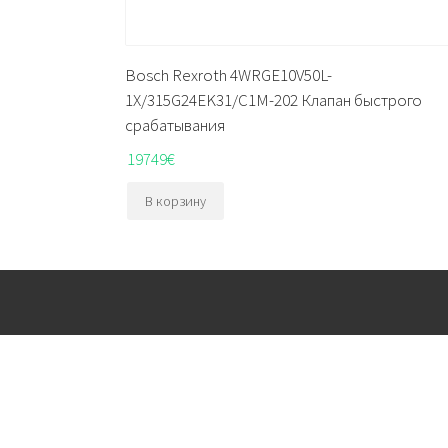
Bosch Rexroth 4WRGE10V50L-
1X/315G24EK31/C1M-202 Клапан быстрого
срабатывания
19749
€
В корзину