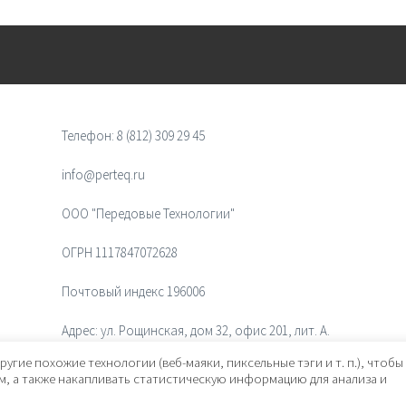
Телефон:
8 (812) 309 29 45
info@perteq.ru
ООО "Передовые Технологии"
ОГРН 1117847072628
Почтовый индекс 196006
Адрес:
ул. Рощинская, дом 32, офис 201, лит. А.
Санкт-Петербург, Россия
ругие похожие технологии (веб-маяки, пиксельные тэги и т. п.), чтобы
, а также накапливать статистическую информацию для анализа и