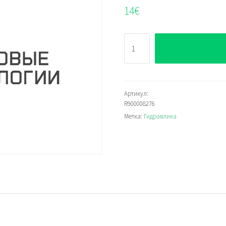
14
€
Количество
Bosch
Rexroth
R900008276
Артикул:
R900008276
Метка:
Гидравлика