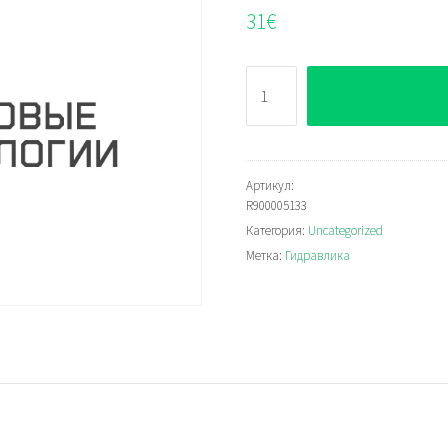
31
€
Количество
Bosch
Rexroth
R900005133
Артикул:
R900005133
Категория:
Uncategorized
Метка:
Гидравлика