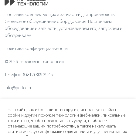
Поставки комплектующих и запчастей для производств.
Сервисное обслуживание оборудования. Поставляем
оборудование и запчасти, устанавливаем его, запускаем и
обслуживаем.
Политика конфиденциальности
© 2026 Передовые технологии
Телефон:
8 (812) 309 29 45
info@perteq.ru
ООО "Передовые Технологии"
Наш сайт, как и большинство других, использует файлы
ОГРН 1117847072628
cookie и другие похожие технологии (веб-маяки, пиксельные
тэги и т. п.), чтобы предоставлять услуги, наиболее
отвечающие вашим потребностям, а также накапливать
Почтовый индекс 196006
статистическую информацию для анализа и улучшения наших