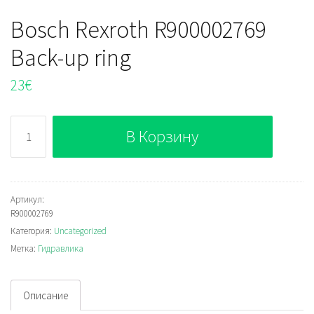
Bosch Rexroth R900002769
Back-up ring
23
€
Количество
В Корзину
Bosch
Rexroth
R900002769
Back-
Артикул:
R900002769
up
Категория:
Uncategorized
ring
Метка:
Гидравлика
Описание