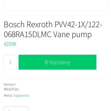
Bosch Rexroth PVV42-1X/122-
068RA15DLMC Vane pump
4209
€
Количество
В Корзину
Bosch
Rexroth
PVV42-
1X/122-
Артикул:
R901070191
068RA15DLMC
Метка:
Гидравлика
Vane
pump