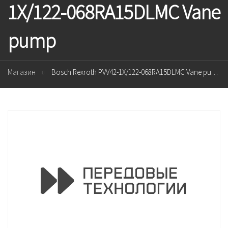
1X/122-068RA15DLMC Vane
pump
Магазин
Bosch Rexroth PVV42-1X/122-068RA15DLMC Vane pump