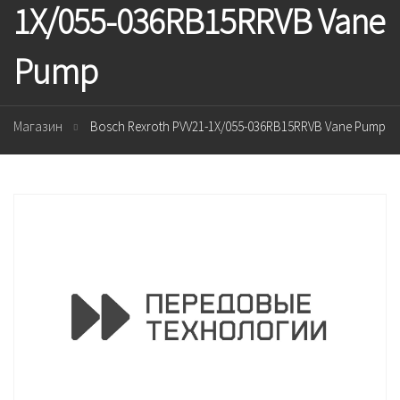
1X/055-036RB15RRVB Vane
Pump
Магазин
Bosch Rexroth PVV21-1X/055-036RB15RRVB Vane Pump