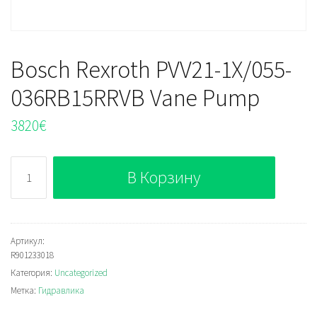
Bosch Rexroth PVV21-1X/055-
036RB15RRVB Vane Pump
3820
€
Количество
В Корзину
Bosch
Rexroth
PVV21-
1X/055-
Артикул:
R901233018
036RB15RRVB
Категория:
Uncategorized
Vane
Метка:
Гидравлика
Pump