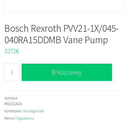
Bosch Rexroth PVV21-1X/045-
040RA15DDMB Vane Pump
3372
€
Количество
В Корзину
Bosch
Rexroth
PVV21-
1X/045-
Артикул:
R901312626
040RA15DDMB
Категория:
Uncategorized
Vane
Метка:
Гидравлика
Pump