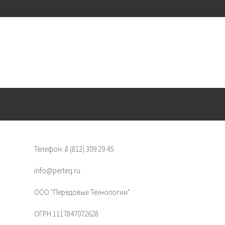
Телефон:
8 (812) 309 29 45
info@perteq.ru
ООО "Передовые Технологии"
ОГРН 1117847072628