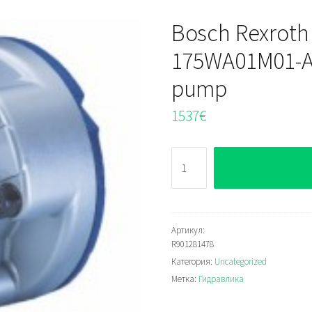
Bosch Rexroth 
175WA01M01-A4
pump
1537
€
Количество
Bosch
Rexroth
PR4-
1X/2,00-
Артикул:
R901281478
175WA01M01-
Категория:
Uncategorized
A476
Метка:
Гидравлика
Radial
piston