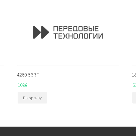
4260-56RF
1
109
€
6
В корзину