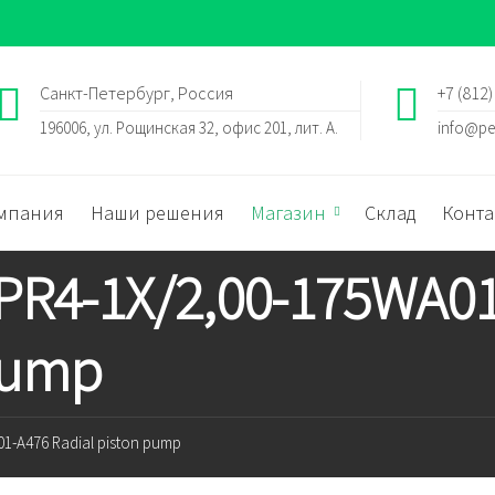
Санкт-Петербург, Россия
+7 (812)
196006, ул. Рощинская 32, офис 201, лит. А.
info@pe
мпания
Наши решения
Магазин
Склад
Конта
 PR4-1X/2,00-175WA0
 pump
1-A476 Radial piston pump