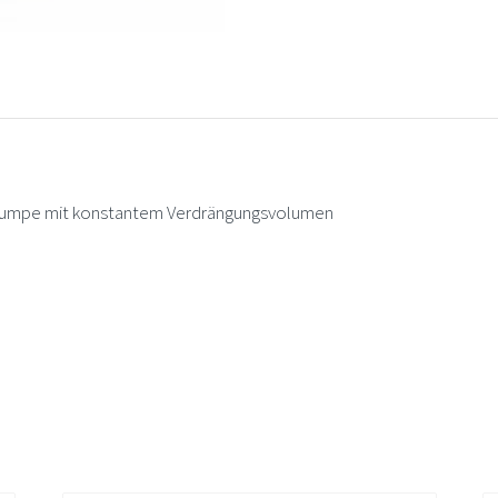
pump
umpe mit konstantem Verdrängungsvolumen