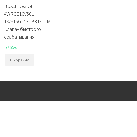
Bosch Rexroth
4WRGE10V50L-
1X/315G24ETK31/C1M
Клапан быстрого
срабатывания
5785
€
В корзину