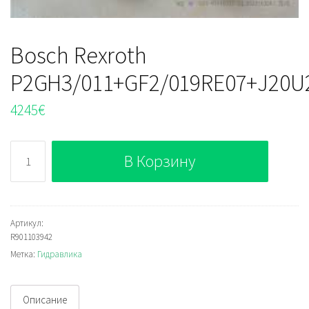
Bosch Rexroth
P2GH3/011+GF2/019RE07+J20U
4245
€
Количество
В Корзину
Bosch
Rexroth
P2GH3/011+GF2/019RE07+J20U2
Артикул:
R901103942
Метка:
Гидравлика
Описание