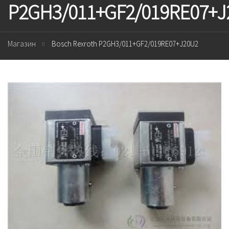
P2GH3/011+GF2/019RE07+J
Магазин
Bosch Rexroth P2GH3/011+GF2/019RE07+J20U2