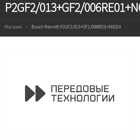
P2GF2/013+GF2/006RE01+N
Магазин
Bosch Rexroth P2GF2/013+GF2/006RE01+N01E4