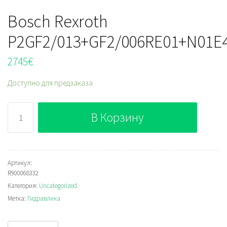
Bosch Rexroth
P2GF2/013+GF2/006RE01+N01E
2745
€
Доступно для предзаказа
Количество
В Корзину
Bosch
Rexroth
P2GF2/013+GF2/006RE01+N01E4
Артикул:
R900068332
Категория:
Uncategorized
Метка:
Гидравлика