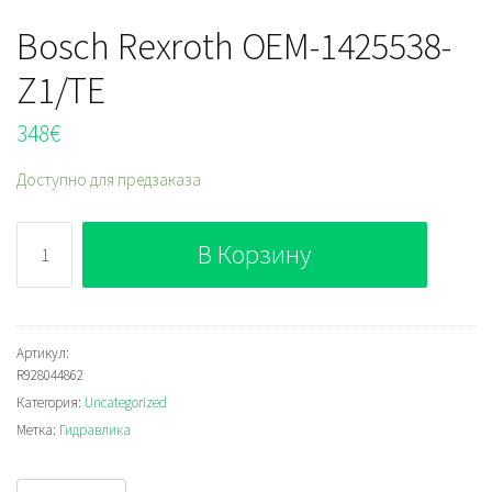
Bosch Rexroth OEM-1425538-
Z1/TE
348
€
Доступно для предзаказа
Количество
В Корзину
Bosch
Rexroth
OEM-
1425538-
Артикул:
R928044862
Z1/TE
Категория:
Uncategorized
Метка:
Гидравлика