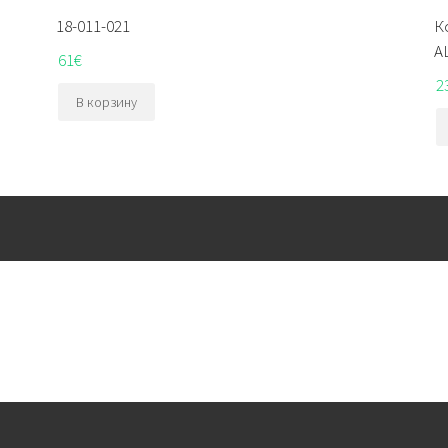
18-011-021
К
A
61
€
2
В корзину