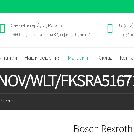
Санкт-Петербург, Россия
+7 (812)
196006, ул. Рощинская 32, офис 201, лит. А.
info@pe
мпания
Наши решения
Магазин
Склад
Конта
 NOV/WLT/FKSRA516713
 Seal kit
Bosch Rexroth