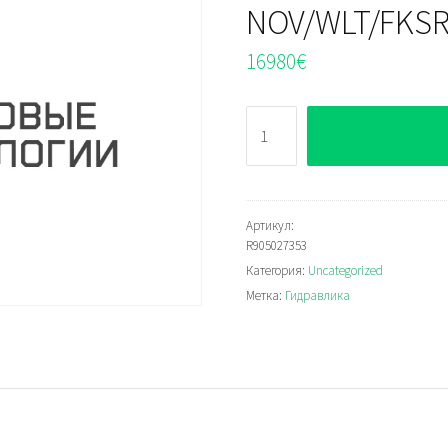
NOV/WLT/FKSRA
16980
€
Количество
Bosch
Rexroth
NOV/WLT/FKSRA51671367
Seal
Артикул:
R905027353
kit
Категория:
Uncategorized
Метка:
Гидравлика