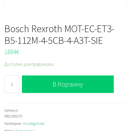
Bosch Rexroth MOT-EC-ET3-
B5-112M-4-5CB-4-A3T-SIE
1884
€
Доступно для предзаказа
Количество
В Корзину
Bosch
Rexroth
MOT-
EC-
Артикул:
R901399175
ET3-
Категория:
Uncategorized
B5-
Метка:
Гидравлика