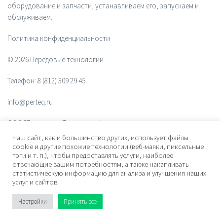
оборудование и запчасти, устанавливаем его, запускаем и
обслуживаем.
Политика конфиденциальности
© 2026 Передовые технологии
Телефон:
8 (812) 309 29 45
info@perteq.ru
ООО "Передовые Технологии"
Наш сайт, как и большинство других, использует файлы
ОГРН 1117847072628
cookie и другие похожие технологии (веб-маяки, пиксельные
тэги и т. п.), чтобы предоставлять услуги, наиболее
отвечающие вашим потребностям, а также накапливать
Почтовый индекс 196006
статистическую информацию для анализа и улучшения наших
услуг и сайтов.
Адрес:
ул. Рощинская, дом 32, офис 201, лит. А. Санкт-Петербург,
Россия
Настройки
Принять все