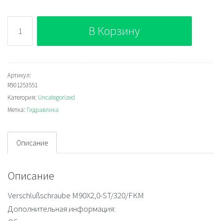
Количество
В Корзину
Bosch
Rexroth
M90X2,0-
ST/320/FKM
Артикул:
R901253551
Plug
Категория:
Uncategorized
Метка:
Гидравлика
Описание
Описание
Verschlußschraube M90X2,0-ST/320/FKM
Дополнительная информация: