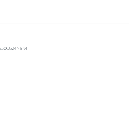
Directional
poppet
valve
X/350CG24N9K4