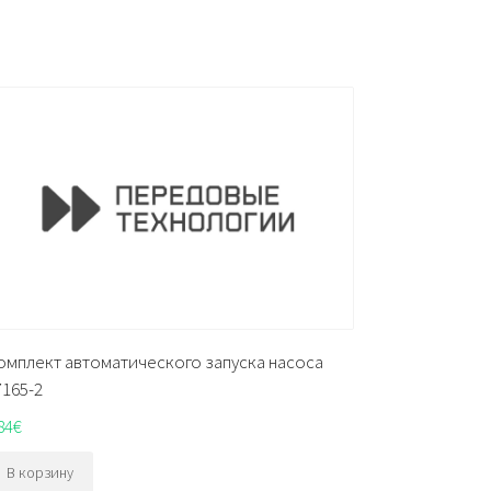
омплект автоматического запуска насоса
7165-2
84
€
В корзину