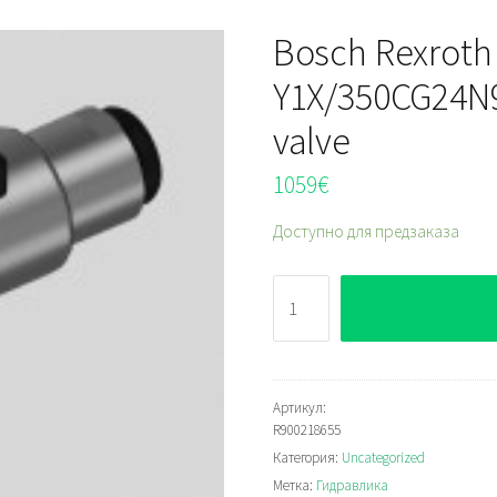
Bosch Rexroth
Y1X/350CG24N9
valve
1059
€
Доступно для предзаказа
Количество
Bosch
Rexroth
M-
4SED
Артикул:
R900218655
6
Категория:
Uncategorized
Y1X/350CG24N9K4
Метка:
Гидравлика