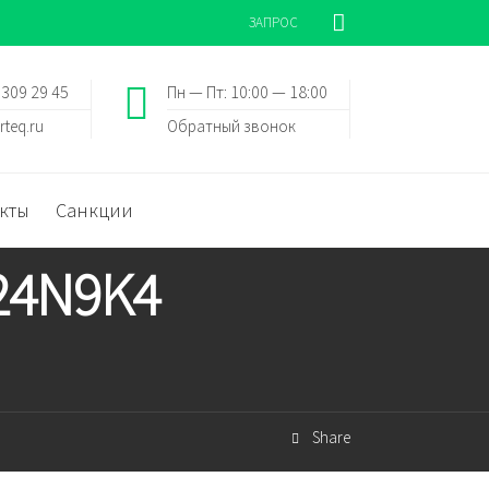
ЗАПРОС
 309 29 45
Пн — Пт: 10:00 — 18:00
rteq.ru
Обратный звонок
кты
Санкции
G24N9K4
Share