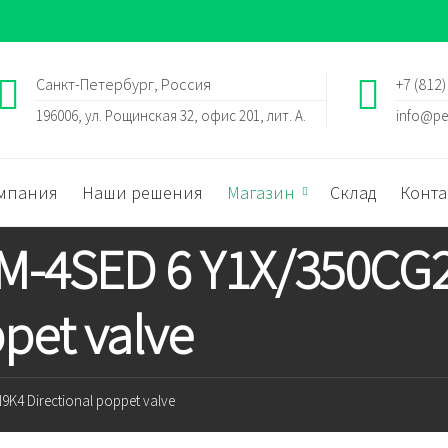
Санкт-Петербург, Россия
+7 (812)
196006, ул. Рощинская 32, офис 201, лит. А.
info@pe
мпания
Наши решения
Магазин
Склад
Конта
 M-4SED 6 Y1X/350C
ppet valve
K4 Directional poppet valve