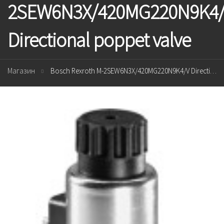
2SEW6N3X/420MG220N9K4
Directional poppet valve
Магазин
Bosch Rexroth M-2SEW6N3X/420MG220N9K4/V Directional poppet valve