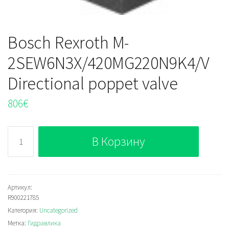
Bosch Rexroth M-
2SEW6N3X/420MG220N9K4/V
Directional poppet valve
806
€
Количество
В Корзину
Bosch
Rexroth
M-
2SEW6N3X/420MG220N9K4/V
Артикул:
R900221785
Directional
Категория:
Uncategorized
poppet
Метка:
Гидравлика