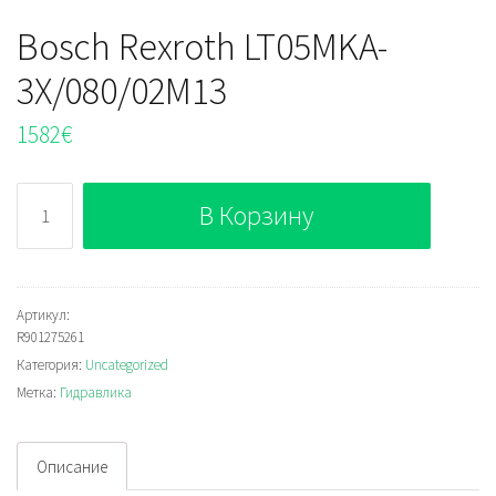
Bosch Rexroth LT05MKA-
3X/080/02M13
1582
€
Количество
В Корзину
Bosch
Rexroth
LT05MKA-
3X/080/02M13
Артикул:
R901275261
Категория:
Uncategorized
Метка:
Гидравлика
Описание