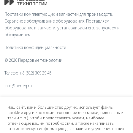
Поставки комплектующих и запчастей для производств.
Сервисное обслуживание оборудования. Поставляем
оборудование и запчасти, устанавливаем его, запускаем и
обслуживаем.
Политика конфиденциальности
© 2026 Передовые технологии
Телефон:
8 (812) 309 29 45
info@perteq.ru
ООО "Передовые Технологии"
Наш сайт, как и большинство других, использует файлы
ОГРН 1117847072628
cookie и другие похожие технологии (веб-маяки, пиксельные
тэги и т. п.), чтобы предоставлять услуги, наиболее
отвечающие вашим потребностям, а также накапливать
Почтовый индекс 196006
статистическую информацию для анализа и улучшения наших