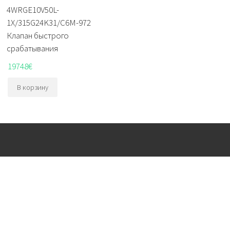
4WRGE10V50L-
1X/315G24K31/C6M-972
Клапан быстрого
срабатывания
19748
€
В корзину