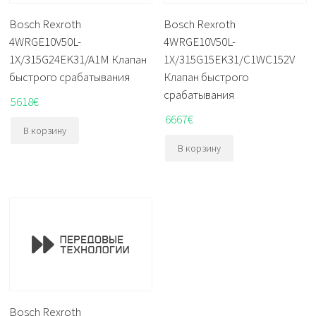
Bosch Rexroth
Bosch Rexroth
4WRGE10V50L-
4WRGE10V50L-
1X/315G24EK31/A1M Клапан
1X/315G15EK31/C1WC152V
быстрого срабатывания
Клапан быстрого
срабатывания
5618
€
6667
€
В корзину
В корзину
Bosch Rexroth