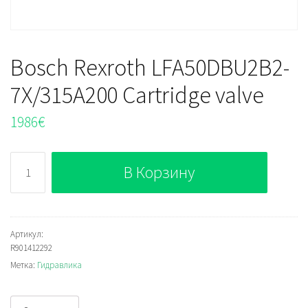
Bosch Rexroth LFA50DBU2B2-
7X/315A200 Cartridge valve
1986
€
Количество
В Корзину
Bosch
Rexroth
LFA50DBU2B2-
7X/315A200
Артикул:
R901412292
Cartridge
Метка:
Гидравлика
valve