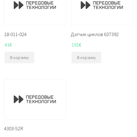
18-011-024
Датчик циклов 637392
41
€
191
€
В корзину
В корзину
4303-52R