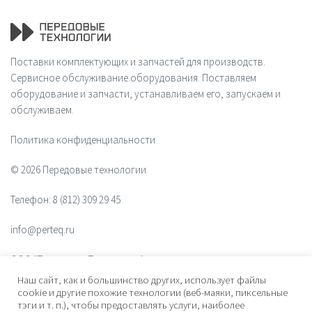
Поставки комплектующих и запчастей для производств.
Сервисное обслуживание оборудования. Поставляем
оборудование и запчасти, устанавливаем его, запускаем и
обслуживаем.
Политика конфиденциальности
© 2026 Передовые технологии
Телефон:
8 (812) 309 29 45
info@perteq.ru
ООО "Передовые Технологии"
Наш сайт, как и большинство других, использует файлы
ОГРН 1117847072628
cookie и другие похожие технологии (веб-маяки, пиксельные
тэги и т. п.), чтобы предоставлять услуги, наиболее