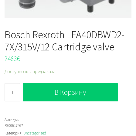
Bosch Rexroth LFA40DBWD2-
7X/315V/12 Cartridge valve
2463
€
Доступно для предзаказа
Количество
В Корзину
Bosch
Rexroth
LFA40DBWD2-
7X/315V/12
Артикул:
R900617467
Cartridge
Категория:
Uncategorized