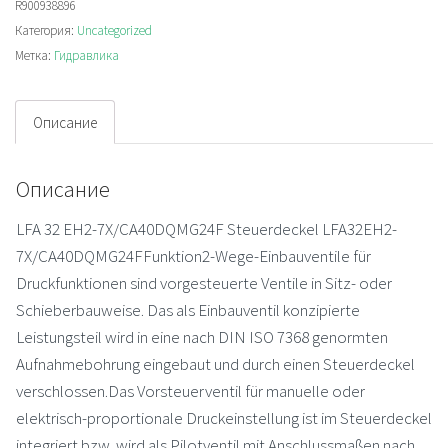
R900938896
Cartridge
Категория:
Uncategorized
valve
Метка:
Гидравлика
Описание
Описание
LFA 32 EH2-7X/CA40DQMG24F Steuerdeckel LFA32EH2-
7X/CA40DQMG24FFunktion2-Wege-Einbauventile für
Druckfunktionen sind vorgesteuerte Ventile in Sitz- oder
Schieberbauweise. Das als Einbauventil konzipierte
Leistungsteil wird in eine nach DIN ISO 7368 genormten
Aufnahmebohrung eingebaut und durch einen Steuerdeckel
verschlossen.Das Vorsteuerventil für manuelle oder
elektrisch-proportionale Druckeinstellung ist im Steuerdeckel
integriert bzw. wird als Pilotventil mit Anschlussmaßen nach