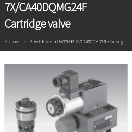
7X/CA40DQMG24F
Cartridge valve
Магазин
Bosch Rexroth LFA32EH2-7X/CA40DQMG24F Cartridge valve