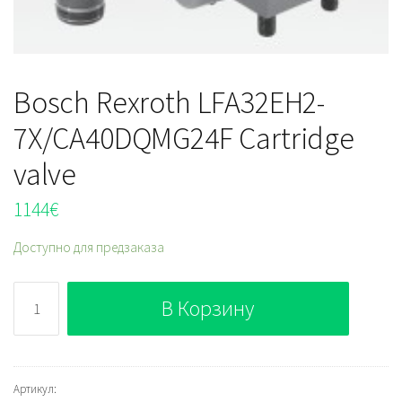
Bosch Rexroth LFA32EH2-
7X/CA40DQMG24F Cartridge
valve
1144
€
Доступно для предзаказа
Количество
В Корзину
Bosch
Rexroth
LFA32EH2-
7X/CA40DQMG24F
Артикул: