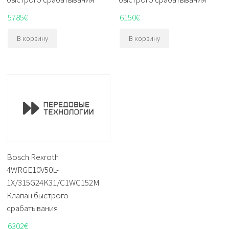
5785
€
6150
€
В корзину
В корзину
Bosch Rexroth
4WRGE10V50L-
1X/315G24K31/C1WC152M
Клапан быстрого
срабатывания
6302
€