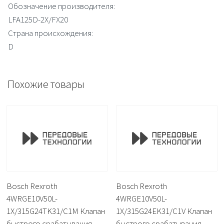
Обозначение производителя:
LFA125D-2X/FX20
Страна происхождения:
D
Похожие товары
Bosch Rexroth
Bosch Rexroth
4WRGE10V50L-
4WRGE10V50L-
1X/315G24TK31/C1M Клапан
1X/315G24EK31/C1V Клапан
быстрого срабатывания
быстрого срабатывания