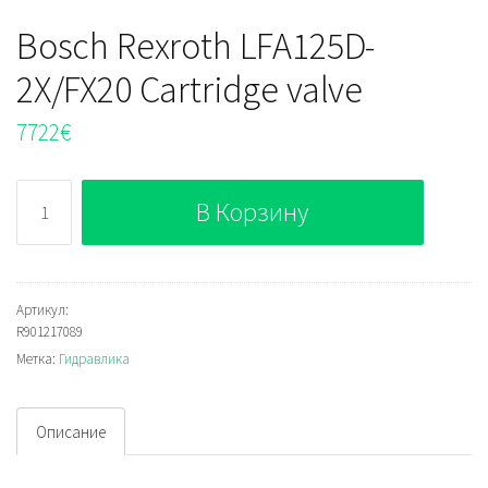
Bosch Rexroth LFA125D-
2X/FX20 Cartridge valve
7722
€
Количество
В Корзину
Bosch
Rexroth
LFA125D-
2X/FX20
Артикул:
R901217089
Cartridge
Метка:
Гидравлика
valve
Описание