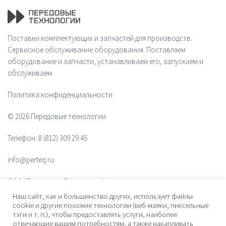
Поставки комплектующих и запчастей для производств.
Сервисное обслуживание оборудования. Поставляем
оборудование и запчасти, устанавливаем его, запускаем и
обслуживаем.
Политика конфиденциальности
© 2026 Передовые технологии
Телефон:
8 (812) 309 29 45
info@perteq.ru
ООО "Передовые Технологии"
Наш сайт, как и большинство других, использует файлы
ОГРН 1117847072628
cookie и другие похожие технологии (веб-маяки, пиксельные
тэги и т. п.), чтобы предоставлять услуги, наиболее
отвечающие вашим потребностям, а также накапливать
Почтовый индекс 196006