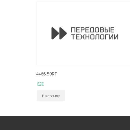
4466-50RF
62
€
В корзину