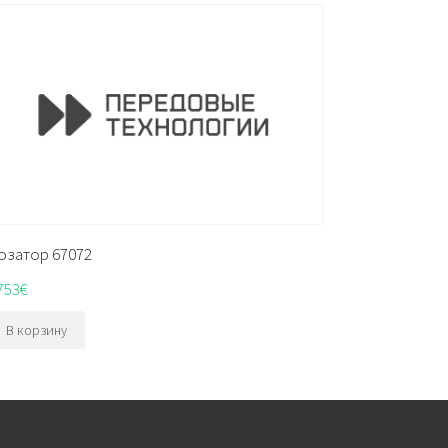
озатор 67072
753
€
В корзину