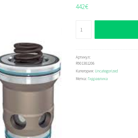
442
€
Количество
Bosch
Rexroth
LC25A05D7X=
Артикул:
R901381206
Категория:
Uncategorized
Метка:
Гидравлика