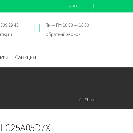
ЗАПРОС
 309 29 45
Пн — Пт: 10:00 — 18:00
rteq.ru
Обратный звонок
кты
Санкции
Share
 LC25A05D7X=