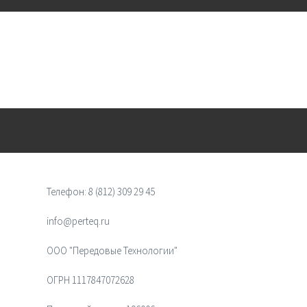
Телефон:
8 (812) 309 29 45
info@perteq.ru
ООО "Передовые Технологии"
ОГРН 1117847072628