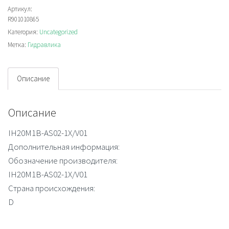
AS02-
Артикул:
R901010865
1X/V01
Категория:
Uncategorized
Метка:
Гидравлика
Описание
Описание
IH20M1B-AS02-1X/V01
Дополнительная информация:
Обозначение производителя:
IH20M1B-AS02-1X/V01
Страна происхождения:
D