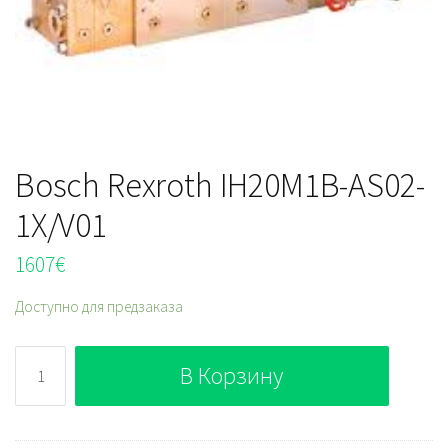
Bosch Rexroth IH20M1B-AS02-
1X/V01
1607
€
Доступно для предзаказа
Количество
В Корзину
Bosch
Rexroth
IH20M1B-