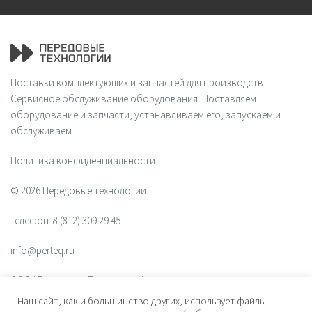
Поставки комплектующих и запчастей для производств.
Сервисное обслуживание оборудования. Поставляем
оборудование и запчасти, устанавливаем его, запускаем и
обслуживаем.
Политика конфиденциальности
© 2026 Передовые технологии
Телефон:
8 (812) 309 29 45
info@perteq.ru
ООО "Передовые Технологии"
Наш сайт, как и большинство других, использует файлы
ОГРН 1117847072628