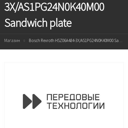
3X/AS1PG24N0K40M00
Sandwich plate
Магазин
Bosch Rexroth HSZ06A484-3X/AS1PG24N0K40M00 Sandwich plate