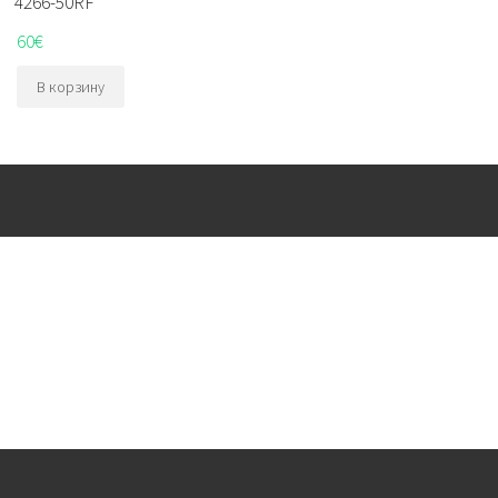
4266-50RF
60
€
В корзину