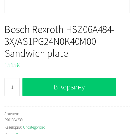
Bosch Rexroth HSZ06A484-
3X/AS1PG24N0K40M00
Sandwich plate
1565
€
Количество
В Корзину
Bosch
Rexroth
HSZ06A484-
3X/AS1PG24N0K40M00
Артикул:
R901384239
Sandwich
Категория:
Uncategorized
plate