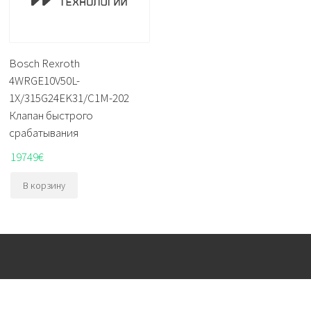
Bosch Rexroth
4WRGE10V50L-
1X/315G24EK31/C1M-202
Клапан быстрого
срабатывания
19749
€
В корзину