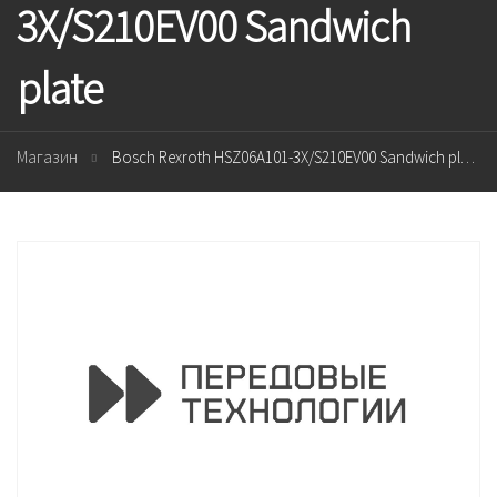
3X/S210EV00 Sandwich
plate
Магазин
Bosch Rexroth HSZ06A101-3X/S210EV00 Sandwich plate