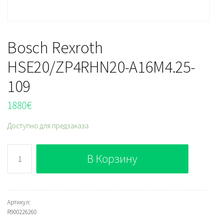
Bosch Rexroth
HSE20/ZP4RHN20-A16M4.25-
109
1880
€
Доступно для предзаказа
Количество
В Корзину
Bosch
Rexroth
HSE20/ZP4RHN20-
A16M4.25-
Артикул:
R900226260
109