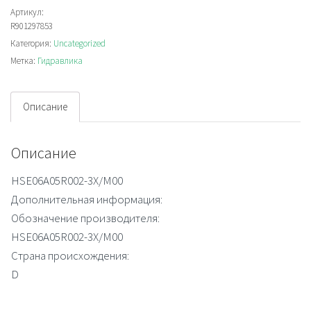
3X/M00
Артикул:
R901297853
Категория:
Uncategorized
Метка:
Гидравлика
Описание
Описание
HSE06A05R002-3X/M00
Дополнительная информация:
Обозначение производителя:
HSE06A05R002-3X/M00
Страна происхождения:
D