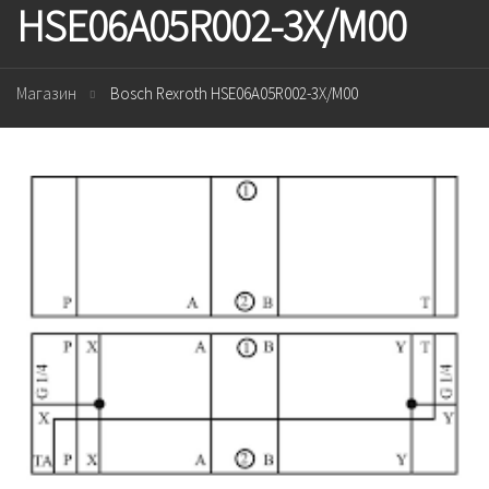
HSE06A05R002-3X/M00
Магазин
Bosch Rexroth HSE06A05R002-3X/M00