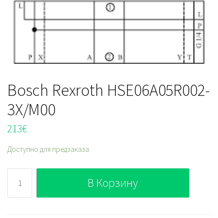
Bosch Rexroth HSE06A05R002-
3X/M00
213
€
Доступно для предзаказа
Количество
В Корзину
Bosch
Rexroth
HSE06A05R002-