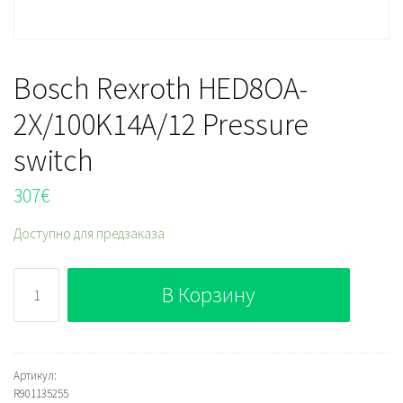
Bosch Rexroth HED8OA-
2X/100K14A/12 Pressure
switch
307
€
Доступно для предзаказа
Количество
В Корзину
Bosch
Rexroth
HED8OA-
2X/100K14A/12
Артикул:
R901135255
Pressure