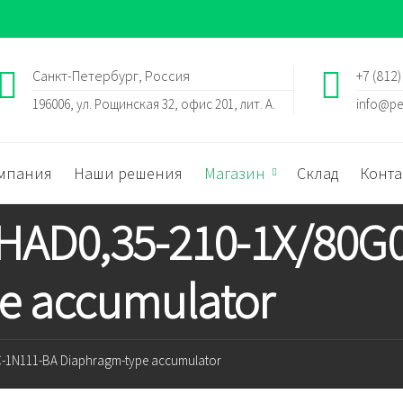
Санкт-Петербург, Россия
+7 (812)
196006, ул. Рощинская 32, офис 201, лит. А.
info@pe
мпания
Наши решения
Магазин
Склад
Конта
 HAD0,35-210-1X/80G
e accumulator
C-1N111-BA Diaphragm-type accumulator