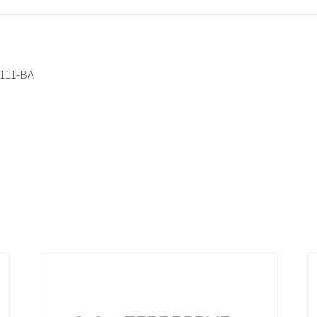
type
accumulator
111-BA