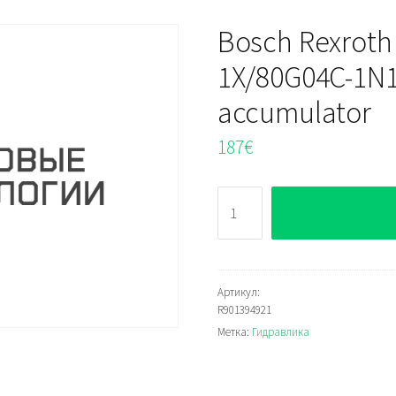
Bosch Rexroth
1X/80G04C-1N1
accumulator
187
€
Количество
Bosch
Rexroth
HAD0,35-
210-
Артикул:
R901394921
1X/80G04C-
Метка:
Гидравлика
1N111-
BA
Diaphragm-