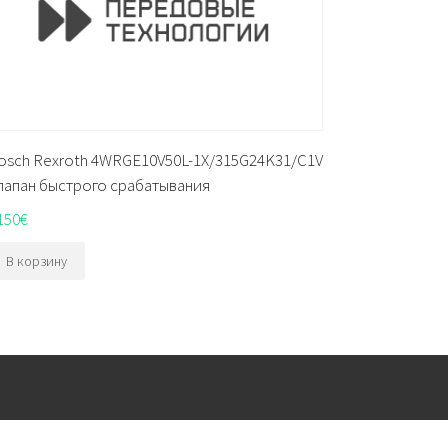
osch Rexroth 4WRGE10V50L-1X/315G24K31/C1V
лапан быстрого срабатывания
150
€
В корзину