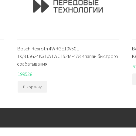
Bosch Rexroth 4WRGE10V50L-
B
1X/315G24K31/A1WC152M-478 Клапан быстрого
К
срабатывания
6
19952
€
В корзину