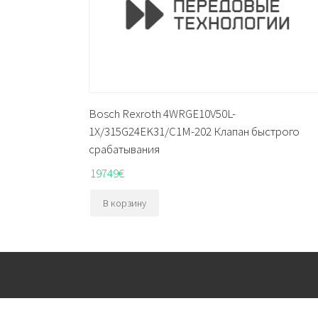
Bosch Rexroth 4WRGE10V50L-
1X/315G24EK31/C1M-202 Клапан быстрого
срабатывания
19749
€
В корзину