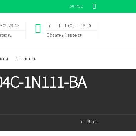
ЗАПРОС
 309 29 45
Пн — Пт: 10:00 — 18:00
rteq.ru
Обратный звонок
кты
Санкции
04C-1N111-BA
Share