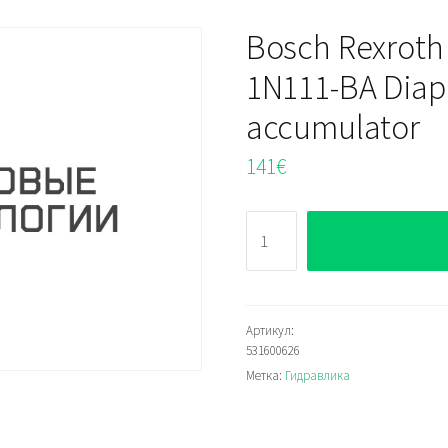
Bosch Rexroth
1N111-BA Diap
accumulator
141
€
Количество
Bosch
Rexroth
HAD0,16-
250-
Артикул:
531600626
1X/1Z06F-
Метка:
Гидравлика
1N111-
BA
Diaphragm-