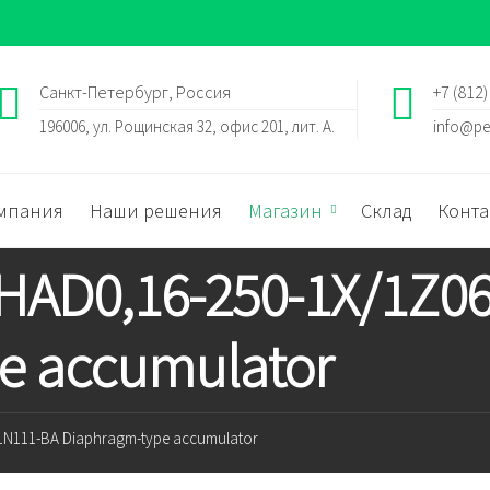
Санкт-Петербург, Россия
+7 (812)
196006, ул. Рощинская 32, офис 201, лит. А.
info@pe
мпания
Наши решения
Магазин
Склад
Конта
 HAD0,16-250-1X/1Z0
e accumulator
-1N111-BA Diaphragm-type accumulator