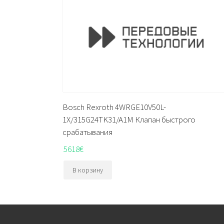
Bosch Rexroth 4WRGE10V50L-
1X/315G24TK31/A1M Клапан быстрого
срабатывания
5618
€
В корзину