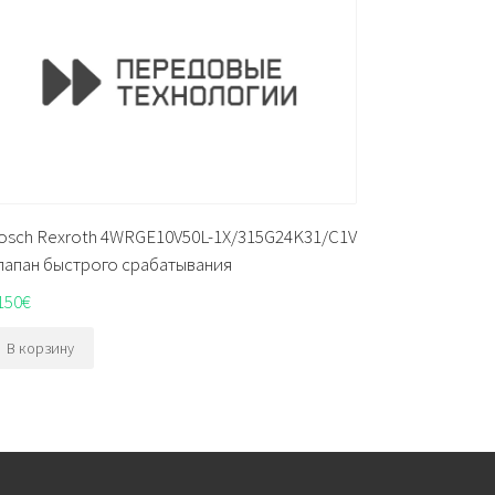
osch Rexroth 4WRGE10V50L-1X/315G24K31/C1V
лапан быстрого срабатывания
150
€
В корзину