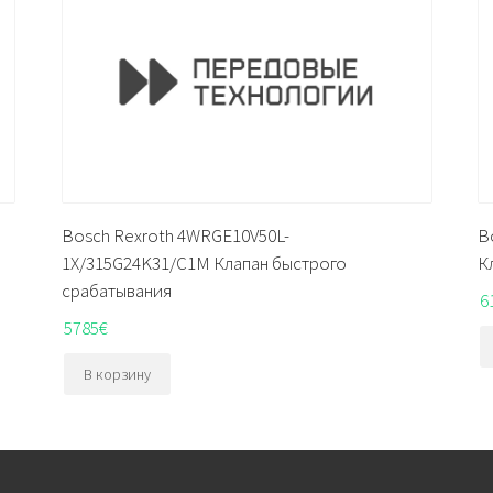
Bosch Rexroth 4WRGE10V50L-
B
1X/315G24K31/C1M Клапан быстрого
К
срабатывания
6
5785
€
В корзину