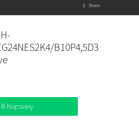
Share
 H-
G24NES2K4/B10P4,5D3
ve
В Корзину
10P4,5D3