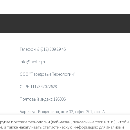
Телефон:
8 (812) 309 29 45
info@perteq.ru
ООО "Передовые Технологии"
ОГРН 1117847072628
Почтовый индекс 196006
Адрес:
ул. Рощинская, дом 32, офис 201, лит. А.
Санкт-Петербург, Россия
ругие похожие технологии (веб-маяки, пиксельные тэги и т. п.), чтобы
, а также накапливать статистическую информацию для анализа и