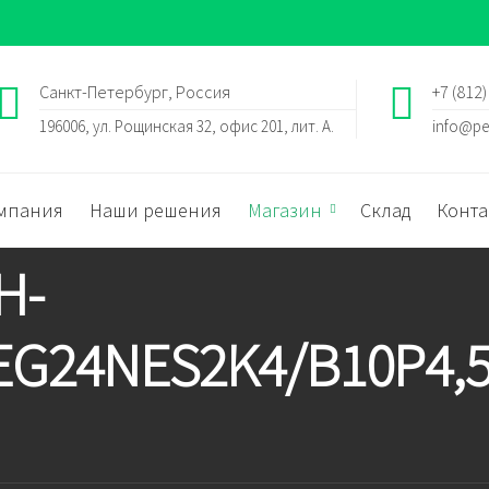
Санкт-Петербург, Россия
+7 (812)
196006, ул. Рощинская 32, офис 201, лит. А.
info@pe
мпания
Наши решения
Магазин
Склад
Конта
H-
G24NES2K4/B10P4,5D