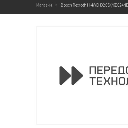
Магазин
Bosch Rexroth H-4WEH32G6X/6EG24NES