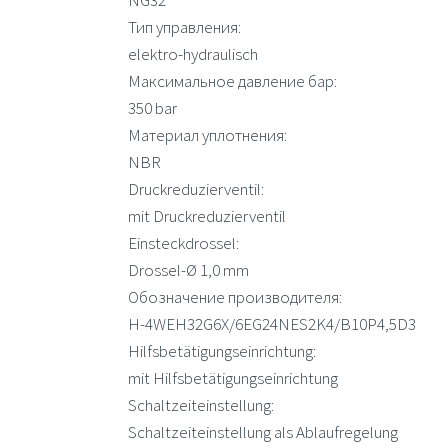
NG32
Тип управления:
elektro-hydraulisch
Максимальное давление бар:
350 bar
Материал уплотнения:
NBR
Druckreduzierventil:
mit Druckreduzierventil
Einsteckdrossel:
Drossel-Ø 1,0 mm
Обозначение производителя:
H-4WEH32G6X/6EG24NES2K4/B10P4,5D3
Hilfsbetätigungseinrichtung:
mit Hilfsbetätigungseinrichtung
Schaltzeiteinstellung:
Schaltzeiteinstellung als Ablaufregelung