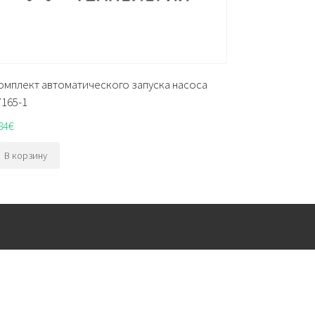
омплект автоматического запуска насоса
7165-1
84
€
В корзину