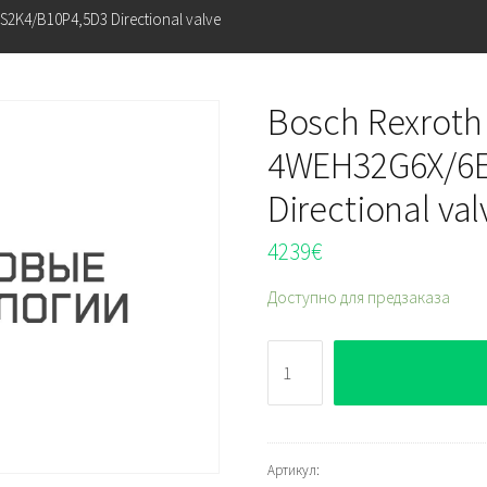
2K4/B10P4,5D3 Directional valve
Bosch Rexroth
4WEH32G6X/6E
Directional val
4239
€
Доступно для предзаказа
Количество
Bosch
Rexroth
H-
4WEH32G6X/6EG24NES2K4/B
Артикул: