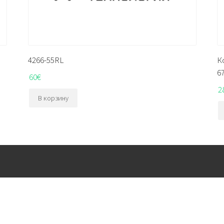
4266-55RL
К
6
60
€
2
В корзину