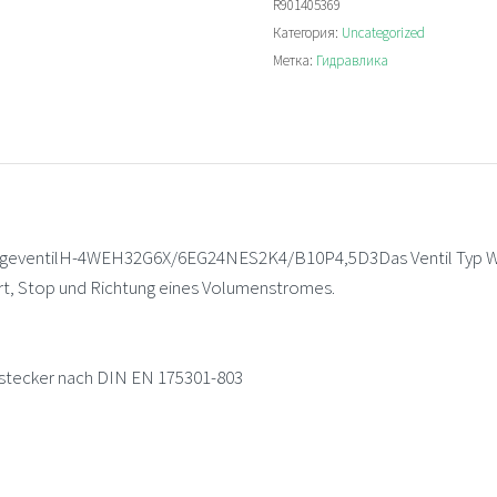
R901405369
Directional
Категория:
Uncategorized
valve
Метка:
Гидравлика
entilH-4WEH32G6X/6EG24NES2K4/B10P4,5D3Das Ventil Typ WEH 
art, Stop und Richtung eines Volumenstromes.
estecker nach DIN EN 175301-803