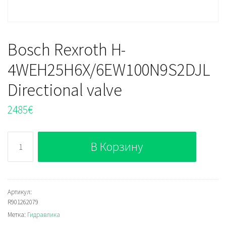
Bosch Rexroth H-
4WEH25H6X/6EW100N9S2DJL
Directional valve
2485
€
Количество
В Корзину
Bosch
Rexroth
H-
4WEH25H6X/6EW100N9S2DJL
Артикул:
R901262079
Directional
Метка:
Гидравлика
valve