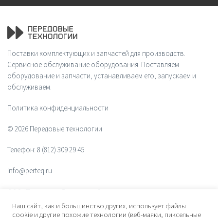
Поставки комплектующих и запчастей для производств.
Сервисное обслуживание оборудования. Поставляем
оборудование и запчасти, устанавливаем его, запускаем и
обслуживаем.
Политика конфиденциальности
© 2026 Передовые технологии
Телефон:
8 (812) 309 29 45
info@perteq.ru
ООО "Передовые Технологии"
Наш сайт, как и большинство других, использует файлы
ОГРН 1117847072628
cookie и другие похожие технологии (веб-маяки, пиксельные