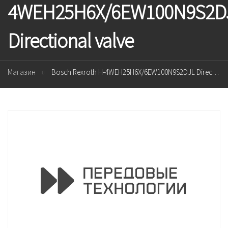
4WEH25H6X/6EW100N9S2D
Directional valve
Магазин
Bosch Rexroth H-4WEH25H6X/6EW100N9S2DJL Directional valve