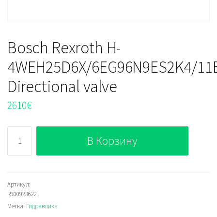
Bosch Rexroth H-
4WEH25D6X/6EG96N9ES2K4/11
Directional valve
2610
€
Количество
В Корзину
Bosch
Rexroth
H-
4WEH25D6X/6EG96N9ES2K4/11B10D3
Артикул:
R900923622
Directional
Метка:
Гидравлика
valve