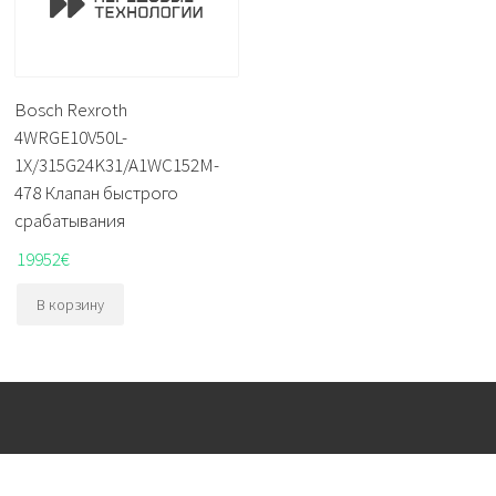
Bosch Rexroth
4WRGE10V50L-
1X/315G24K31/A1WC152M-
478 Клапан быстрого
срабатывания
19952
€
В корзину