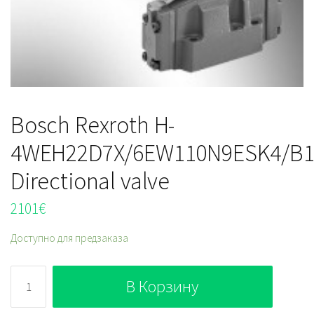
Bosch Rexroth H-
4WEH22D7X/6EW110N9ESK4/B
Directional valve
2101
€
Доступно для предзаказа
Количество
В Корзину
Bosch
Rexroth