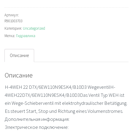
H-
4WEH22D7X/6EW110N9ESK4/B10D3
Артикул:
R901003703
Directional
Категория:
Uncategorized
valve
Метка:
Гидравлика
Описание
Описание
H-4WEH 22 D7X/6EW110N9ESK4/B10D3 WegeventilH-
4WEH22D7X/6EW110N9ESK4/B10D3Das Ventil Typ WEH ist
ein Wege-Schieberventil mit elektrohydraulischer Betätigung.
Es steuert Start, Stop und Richtung eines Volumenstromes.
Дополнительная информация:
Электрическое подключение: