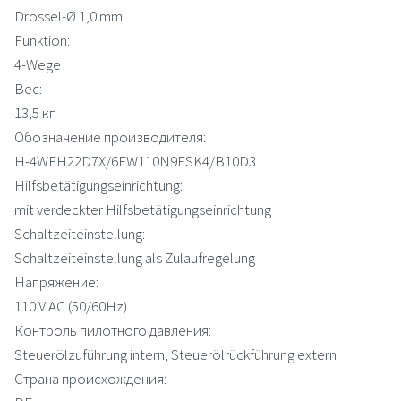
Drossel-Ø 1,0 mm
Funktion:
4-Wege
Вес:
13,5 кг
Обозначение производителя:
H-4WEH22D7X/6EW110N9ESK4/B10D3
Hilfsbetätigungseinrichtung:
mit verdeckter Hilfsbetätigungseinrichtung
Schaltzeiteinstellung:
Schaltzeiteinstellung als Zulaufregelung
Напряжение:
110 V AC (50/60Hz)
Контроль пилотного давления:
Steuerölzuführung intern, Steuerölrückführung extern
Страна происхождения: