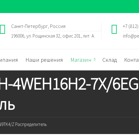
Санкт-Петербург, Россия
+7 (812)
196006, ул. Рощинская 32, офис 201, лит. А.
info@pe
мпания
Наши решения
Магазин
Склад
Конта
h H-4WEH16H2-7X/6E
ль
N9TK4/Z Распределитель