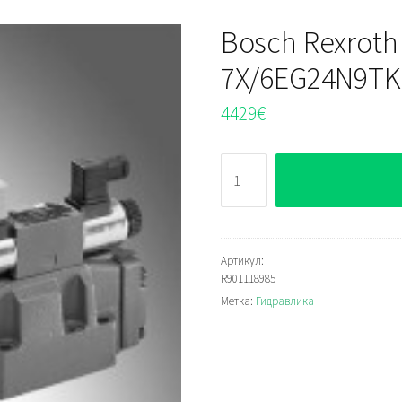
Bosch Rexrot
7X/6EG24N9TK
4429
€
Количество
Bosch
Rexroth
H-
4WEH16H2-
Артикул:
R901118985
7X/6EG24N9TK4/Z
Метка:
Гидравлика
Распределитель