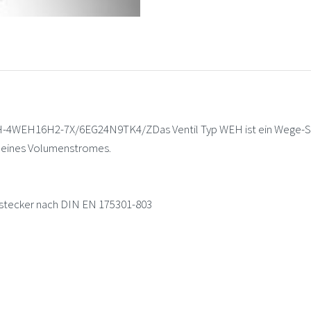
WEH16H2-7X/6EG24N9TK4/ZDas Ventil Typ WEH ist ein Wege-Schie
g eines Volumenstromes.
estecker nach DIN EN 175301-803