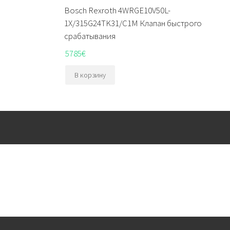
Bosch Rexroth 4WRGE10V50L-
1X/315G24TK31/C1M Клапан быстрого
срабатывания
5785
€
В корзину