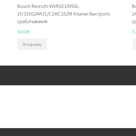
Bosch Rexroth 4WRGE10V50L-
B
1X/315G24K31/C1WC152M Клапан быстрого
1
срабатывания
с
6302
€
5
В корзину