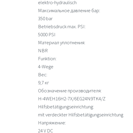
elektro-hydraulisch
Максимальное давление бар:
350 bar
Betriebsdruck max. PSI:
5000 PSI
Материал уплотнения:
NBR
Funktion:
4-Wege
Вес:
9,7 кг
Обозначение производителя:
H-4WEH16H2-7X/6EG24N9TK4/Z
Hilfsbetätigungseinrichtung:
mit verdeckter Hilfsbetätigungseinrichtung
Напряжение:
24 V DC