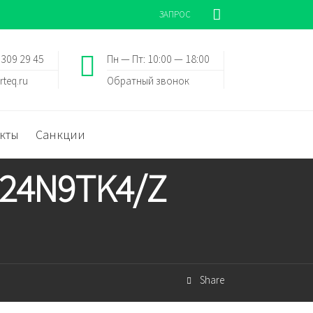
ЗАПРОС
 309 29 45
Пн — Пт: 10:00 — 18:00
rteq.ru
Обратный звонок
кты
Санкции
G24N9TK4/Z
Share