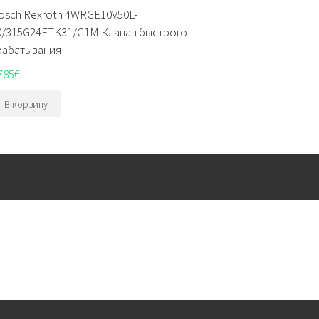
osch Rexroth 4WRGE10V50L-
X/315G24ETK31/C1M Клапан быстрого
рабатывания
785
€
В корзину