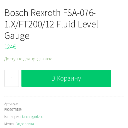
Bosch Rexroth FSA-076-
1.X/FT200/12 Fluid Level
Gauge
124
€
Доступно для предзаказа
Количество
В Корзину
Bosch
Rexroth
FSA-
076-
Артикул:
R901075159
1.X/FT200/12
Категория:
Uncategorized
Fluid
Метка:
Гидравлика
Level