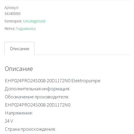
EHP024PRO24S008-
20D1172N0
Артикул:
541400069
Electrohydraulic
Категория:
Uncategorized
pump
Метка:
Гидравлика
Описание
Описание
EHP024PRO24S008-20D1172N0 Elektropumpe
Дополнительная информация:
Обозначение производителя:
EHP024PRO24S008-20D1172N0
Напряжение:
24 V
Страна происхождения: