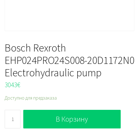
Bosch Rexroth
EHP024PRO24S008-20D1172N0
Electrohydraulic pump
3043
€
Доступно для предзаказа
Количество
В Корзину
Bosch
Rexroth