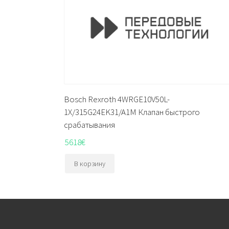
Bosch Rexroth 4WRGE10V50L-
1X/315G24EK31/A1M Клапан быстрого
срабатывания
5618
€
В корзину