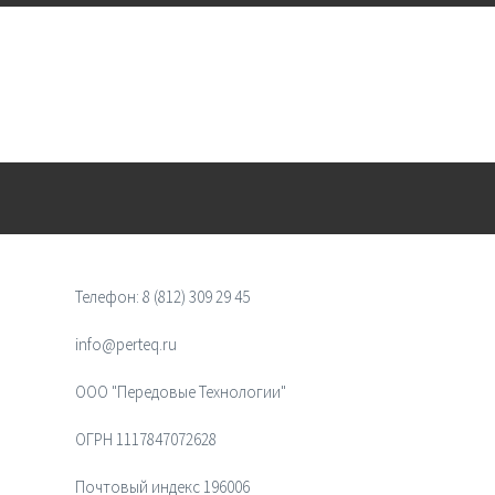
Телефон:
8 (812) 309 29 45
info@perteq.ru
ООО "Передовые Технологии"
ОГРН 1117847072628
Почтовый индекс 196006