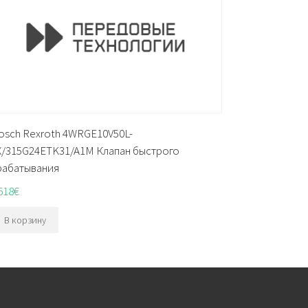
osch Rexroth 4WRGE10V50L-
X/315G24ETK31/A1M Клапан быстрого
рабатывания
618
€
В корзину