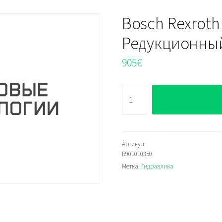
Bosch Rexroth
Редукционны
905
€
Количество
Bosch
Rexroth
DR10-
6-
Артикул:
R901010350
5X/200YMV
Метка:
Гидравлика
Редукционный
клапан