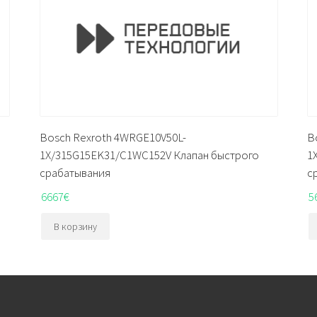
Bosch Rexroth 4WRGE10V50L-
B
1X/315G15EK31/C1WC152V Клапан быстрого
1
срабатывания
с
6667
€
5
В корзину