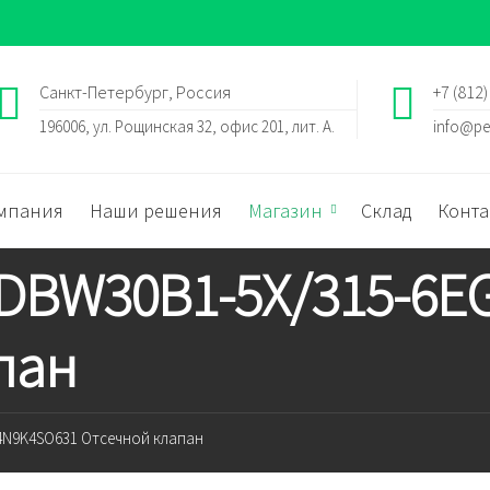
Санкт-Петербург, Россия
+7 (812)
196006, ул. Рощинская 32, офис 201, лит. А.
info@pe
мпания
Наши решения
Магазин
Склад
Конта
h DBW30B1-5X/315-6
пан
24N9K4SO631 Отсечной клапан