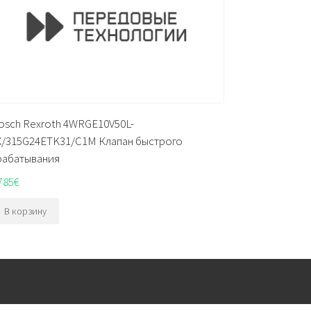
osch Rexroth 4WRGE10V50L-
X/315G24ETK31/C1M Клапан быстрого
рабатывания
785
€
В корзину