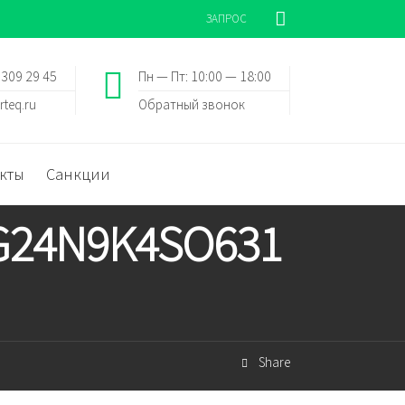
ЗАПРОС
 309 29 45
Пн — Пт: 10:00 — 18:00
rteq.ru
Обратный звонок
кты
Санкции
EG24N9K4SO631
Share