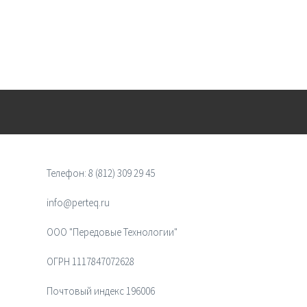
Телефон:
8 (812) 309 29 45
info@perteq.ru
ООО "Передовые Технологии"
ОГРН 1117847072628
Почтовый индекс 196006