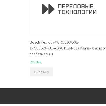
Bosch Rexroth 4WRGE10V50L-
1X/315G24K31/A1WC152M-613 Клапан быстро
срабатывания
20782
€
В корзину