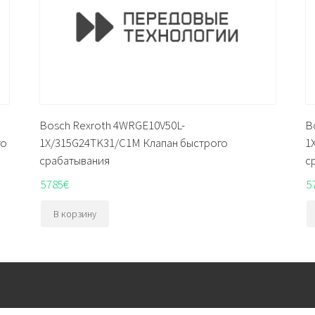
Bosch Rexroth 4WRGE10V50L-
B
го
1X/315G24TK31/C1M Клапан быстрого
1
срабатывания
с
5785
€
5
В корзину