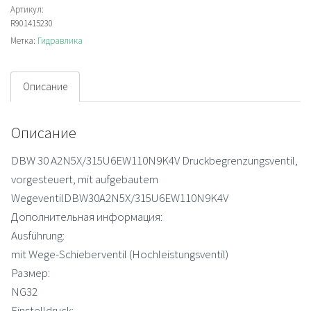
Отсечной
Артикул:
R901415230
клапан
Метка:
Гидравлика
Описание
Описание
DBW 30 A2N5X/315U6EW110N9K4V Druckbegrenzungsventil,
vorgesteuert, mit aufgebautem
WegeventilDBW30A2N5X/315U6EW110N9K4V
Дополнительная информация:
Ausführung:
mit Wege-Schieberventil (Hochleistungsventil)
Размер:
NG32
Einstelldruck: