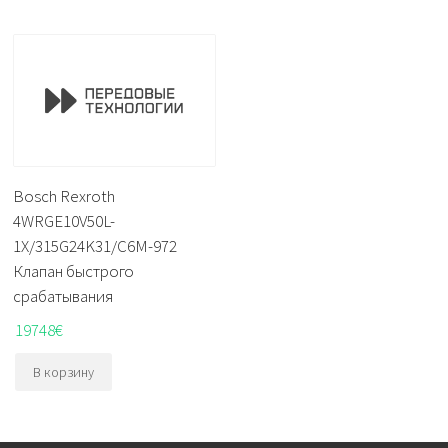
Bosch Rexroth
4WRGE10V50L-
1X/315G24K31/C6M-972
Клапан быстрого
срабатывания
19748
€
В корзину