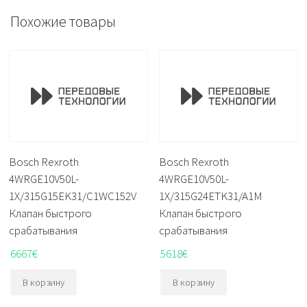
Похожие товары
Bosch Rexroth
Bosch Rexroth
4WRGE10V50L-
4WRGE10V50L-
1X/315G15EK31/C1WC152V
1X/315G24ETK31/A1M
Клапан быстрого
Клапан быстрого
срабатывания
срабатывания
6667
€
5618
€
В корзину
В корзину