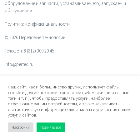
оборудование и запчасти, устанавливаем его, запускаем и
обслуживаем.
Политика конфиденциальности
© 2026 Передовые технологии
Телефон:
8 (812) 309 29 45
info@perteq.ru
ООО "Передовые Технологии"
Наш сайт, как и большинство других, использует файлы
ОГРН 1117847072628
cookie и другие похожие технологии (веб-маяки, пиксельные
тэги и т. п.), чтобы предоставлять услуги, наиболее
отвечающие вашим потребностям, а также накапливать
Почтовый индекс 196006
статистическую информацию для анализа и улучшения наших
услуг и сайтов.
Адрес:
ул. Рощинская, дом 32, офис 201, лит. А. Санкт-Петербург,
Россия
Настройки
Принять все