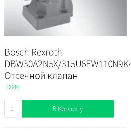
Bosch Rexroth
DBW30A2N5X/315U6EW110N9K
Отсечной клапан
1004
€
Количество
В Корзину
Bosch
Rexroth
DBW30A2N5X/315U6EW110N9K4V