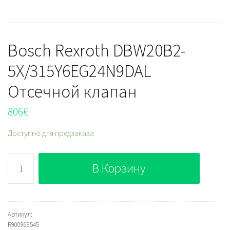
Bosch Rexroth DBW20B2-
5X/315Y6EG24N9DAL
Отсечной клапан
806
€
Доступно для предзаказа
Количество
В Корзину
Bosch
Rexroth
DBW20B2-
5X/315Y6EG24N9DAL
Артикул:
R900969545
Отсечной