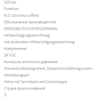
315 bar
Funktion:
N.O. (stromlos offen)
Обозначение производителя:
DBW20B2-5X/315Y6EG24N9DAL
Hilfsbetätigungseinrichtung:
mit verdeckter Hilfsbetätigungseinrichtung
Напряжение:
24 V DC
Контроль пилотного давления:
Steuerölzuführung intern, Steuerölrückführung extern
Verstellungsart:
Hülse mit Sechskant und Schutzkappe
Страна происхождения:
D