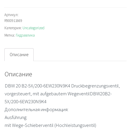
DBW20B2-
5X/200-
Артикул:
R900911669
6EW230N9K4
Категория:
Uncategorized
Отсечной
Метка:
Гидравлика
клапан
Описание
Описание
DBW 20 B2-5X/200-6EW230N9K4 Druckbegrenzungsventil,
vorgesteuert, mit aufgebautem WegeventilDBW20B2-
5X/200-6EW230N9K4
Дополнительная информация:
Ausführung:
mit Wege-Schieberventil (Hochleistungsventil)