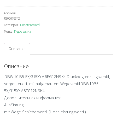
DBW10B5-
5X/315XYM6EG12N9K4
Артикул:
R901076342
Отсечной
Категория:
Uncategorized
клапан
Метка:
Гидравлика
Описание
Описание
DBW 10 B5-5X/315XYM6EG12N9K4 Druckbegrenzungsventil,
vorgesteuert, mit aufgebautem WegeventilDBW10B5-
5X/315XYM6EG12N9K4
Дополнительная информация:
Ausführung:
mit Wege-Schieberventil (Hochleistungsventil)