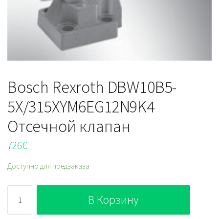
Bosch Rexroth DBW10B5-
5X/315XYM6EG12N9K4
Отсечной клапан
726
€
Доступно для предзаказа
Количество
В Корзину
Bosch
Rexroth