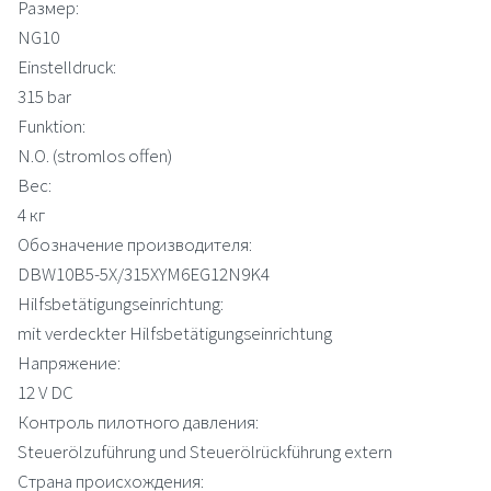
Размер:
NG10
Einstelldruck:
315 bar
Funktion:
N.O. (stromlos offen)
Вес:
4 кг
Обозначение производителя:
DBW10B5-5X/315XYM6EG12N9K4
Hilfsbetätigungseinrichtung:
mit verdeckter Hilfsbetätigungseinrichtung
Напряжение:
12 V DC
Контроль пилотного давления:
Steuerölzuführung und Steuerölrückführung extern
Страна происхождения: