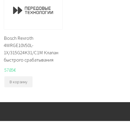
Bosch Rexroth
4WRGE10V50L-
1X/315G24K31/C1M Клапан
быстрого срабатывания
5785
€
В корзину