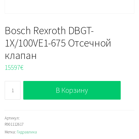
Bosch Rexroth DBGT-
1X/100VE1-675 Отсечной
клапан
15597
€
Количество
В Корзину
Bosch
Rexroth
DBGT-
1X/100VE1-
Артикул:
R901112617
675
Метка:
Гидравлика
Отсечной