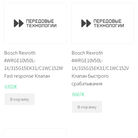
Bosch Rexroth
Bosch Rexroth
4WRGE10V50L-
4WRGE10V50L-
1X/315G15EK31/C1WC152M
1X/315G15EK31/C1WC152V
Fast response Клапан
Клапан быстрого
срабатывания
6302
€
6667
€
В корзину
В корзину