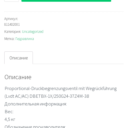
Rexroth
DBETBX-
1X/250G24-
Артикул:
811402001
37Z4M-
Категория:
Uncategorized
38
Метка:
Гидравлика
Пропорциональный
редукционный
клапан
Описание
Описание
Proportional-Druckbegrenzungsventil mit Wegrückführung
(Lvdt AC/AC) DBETBX-1X/250G24-37Z4M-38
Дополнительная информация:
Вес:
4,5 кг
Обозначение производителя: