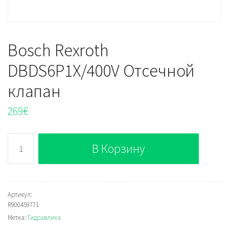
Bosch Rexroth
DBDS6P1X/400V Отсечной
клапан
269
€
Количество
В Корзину
Bosch
Rexroth
DBDS6P1X/400V
Отсечной
Артикул:
R900459771
клапан
Метка:
Гидравлика