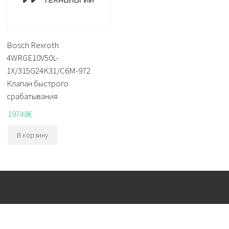
Bosch Rexroth
4WRGE10V50L-
1X/315G24K31/C6M-972
Клапан быстрого
срабатывания
19748
€
В корзину